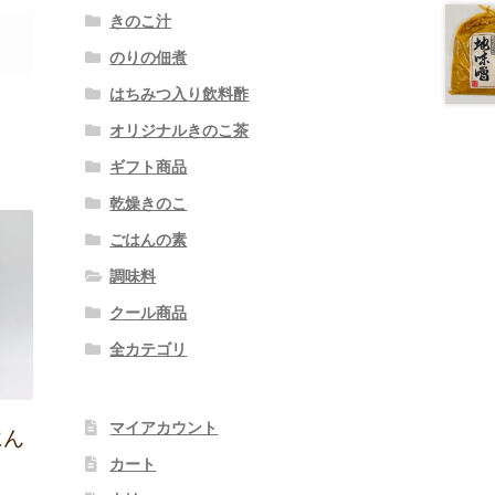
きのこ汁
のりの佃煮
はちみつ入り飲料酢
オリジナルきのこ茶
ギフト商品
乾燥きのこ
ごはんの素
調味料
クール商品
全カテゴリ
マイアカウント
にん
カート