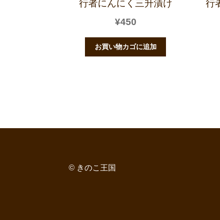
行者にんにく三升漬け
行
¥
450
お買い物カゴに追加
© きのこ王国