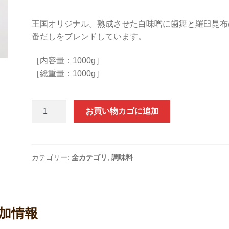
王国オリジナル。熟成させた白味噌に歯舞と羅臼昆布
番だしをブレンドしています。
［内容量：1000g］
［総重量：1000g］
特
お買い物カゴに追加
選
手
造
り
カテゴリー:
全カテゴリ
,
調味料
昆
布
み
そ
加情報
1