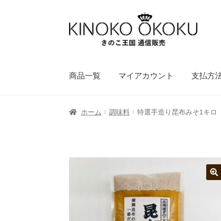
ナ
コ
ビ
ン
ゲ
テ
ー
ン
シ
ツ
商品一覧
マイアカウント
支払方
ョ
へ
ン
ス
へ
キ
ホーム
調味料
特選手造り昆布みそ1キロ
ス
ッ
キ
プ
ッ
プ
🔍