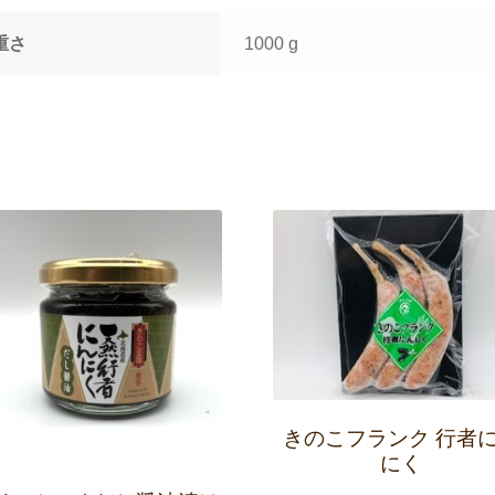
キ
ロ
重さ
1000 g
（袋
入
り）
個
きのこフランク 行者
にく