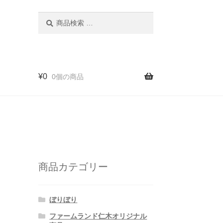
検
検
索
索
対
象:
¥
0
0個の商品
商品カテゴリー
ぼりぼり
ファームランド仁木オリジナル