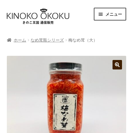
ナ
コ
メニュー
ビ
ン
ゲ
テ
商品一覧
ー
ン
ホーム
なめ茸瓶シリーズ
梅なめ茸（大）
シ
ツ
支払方法
ョ
へ
ン
ス
へ
キ
発送・送料
ス
ッ
🔍
キ
プ
特定商取引法に基づく表示
ッ
プ
プライバシーポリシー
マイアカウント
カート