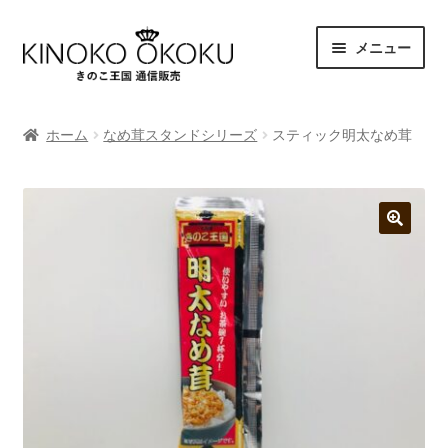
ナ
コ
メニュー
ビ
ン
ゲ
テ
商品一覧
ー
ン
ホーム
なめ茸スタンドシリーズ
スティック明太なめ茸
シ
ツ
支払方法
ョ
へ
ン
ス
へ
キ
発送・送料
ス
ッ
🔍
キ
プ
特定商取引法に基づく表示
ッ
プ
プライバシーポリシー
マイアカウント
カート