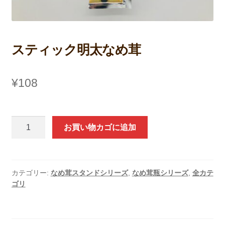
支払い
スティック明太なめ茸
¥
108
ス
お買い物カゴに追加
テ
ィ
ッ
ク
カテゴリー:
なめ茸スタンドシリーズ
,
なめ茸瓶シリーズ
,
全カテ
ゴリ
明
太
な
め