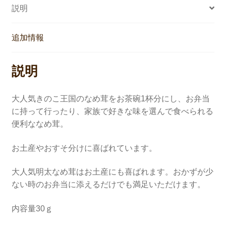
説明
茸
個
追加情報
説明
大人気きのこ王国のなめ茸をお茶碗1杯分にし、お弁当
に持って行ったり、家族で好きな味を選んで食べられる
便利ななめ茸。
お土産やおすそ分けに喜ばれています。
大人気明太なめ茸はお土産にも喜ばれます。おかずが少
ない時のお弁当に添えるだけでも満足いただけます。
内容量30ｇ