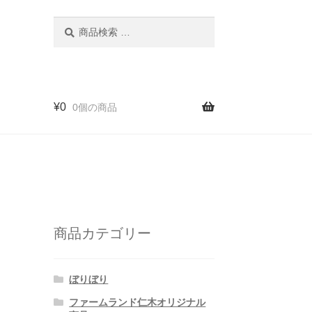
検
検
索
索
対
象:
¥
0
0個の商品
商品カテゴリー
ぼりぼり
ファームランド仁木オリジナル