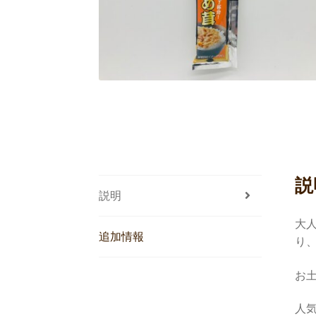
説
説明
大
追加情報
り
お
人