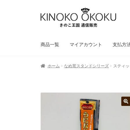
ナ
コ
ビ
ン
ゲ
テ
ー
ン
シ
ツ
商品一覧
マイアカウント
支払方
ョ
へ
ン
ス
へ
キ
ホーム
なめ茸スタンドシリーズ
スティッ
ス
ッ
キ
プ
ッ
プ
🔍