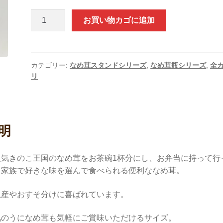
ス
お買い物カゴに追加
テ
ィ
ッ
ク
カテゴリー:
なめ茸スタンドシリーズ
,
なめ茸瓶シリーズ
,
全
リ
う
に
な
め
茸
明
個
人気きのこ王国のなめ茸をお茶碗1杯分にし、お弁当に持って行
、家族で好きな味を選んで食べられる便利ななめ茸。
土産やおすそ分けに喜ばれています。
気のうになめ茸も気軽にご賞味いただけるサイズ。