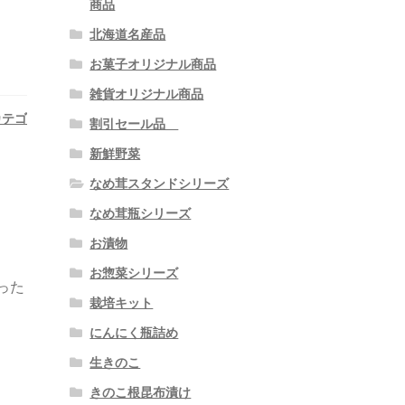
商品
北海道名産品
お菓子オリジナル商品
雑貨オリジナル商品
カテゴ
割引セール品
新鮮野菜
なめ茸スタンドシリーズ
なめ茸瓶シリーズ
お漬物
お惣菜シリーズ
った
栽培キット
にんにく瓶詰め
生きのこ
きのこ根昆布漬け