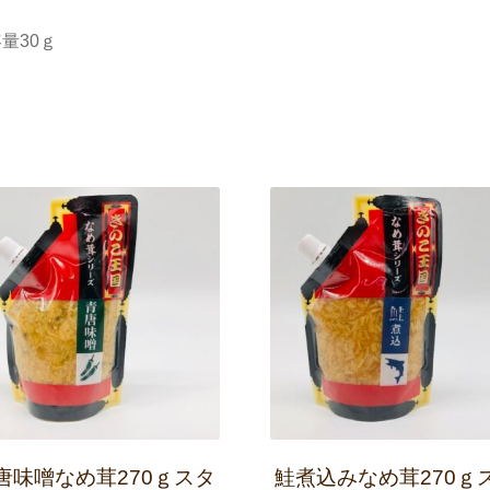
量30ｇ
唐味噌なめ茸270ｇスタ
鮭煮込みなめ茸270ｇ