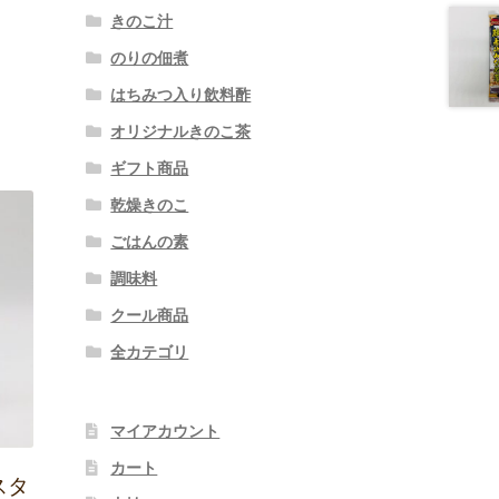
きのこ汁
のりの佃煮
はちみつ入り飲料酢
オリジナルきのこ茶
ギフト商品
乾燥きのこ
ごはんの素
調味料
クール商品
全カテゴリ
マイアカウント
カート
スタ