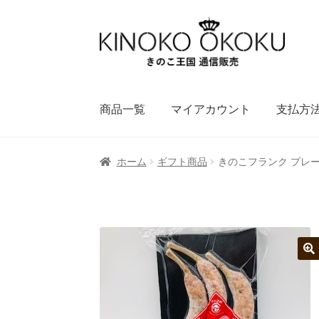
ナ
コ
ビ
ン
ゲ
テ
ー
ン
シ
ツ
商品一覧
マイアカウント
支払方
ョ
へ
ン
ス
へ
キ
ホーム
ギフト商品
きのこフランク プレ
ス
ッ
キ
プ
ッ
プ
🔍