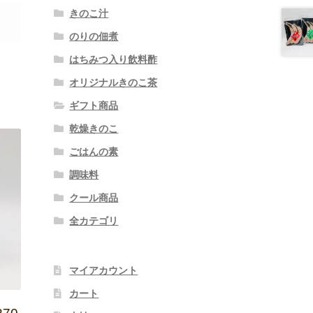
きのこ汁
のりの佃煮
はちみつ入り飲料酢
オリジナルきのこ茶
ギフト商品
乾燥きのこ
ごはんの素
調味料
クール商品
全カテゴリ
マイアカウント
カート