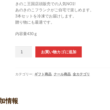
きのこ王国店頭販売での人気NO1!
あのきのこフランクがご自宅で楽しめます。
3本セットを冷凍でお届けします。
贈り物にも最適です。
内容量430ｇ
き
お買い物カゴに追加
の
こ
フ
ラ
カテゴリー:
ギフト商品
,
クール商品
,
全カテゴリ
ン
ク
プ
レ
加情報
ー