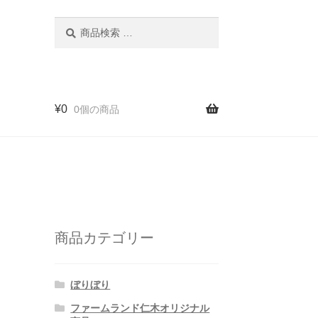
検
検
索
索
対
象:
¥
0
0個の商品
商品カテゴリー
ぼりぼり
ファームランド仁木オリジナル