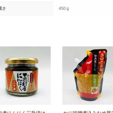
ン
個
重さ
450 g