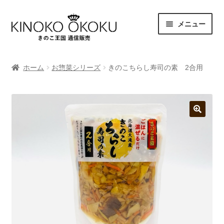
ナ
コ
メニュー
ビ
ン
ゲ
テ
商品一覧
ー
ン
ホーム
お惣菜シリーズ
きのこちらし寿司の素 2合用
シ
ツ
支払方法
ョ
へ
ン
ス
へ
キ
発送・送料
ス
ッ
🔍
キ
プ
特定商取引法に基づく表示
ッ
プ
プライバシーポリシー
マイアカウント
カート