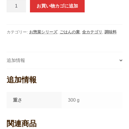
き
お買い物カゴに追加
の
こ
ち
ら
カテゴリー:
お惣菜シリーズ
,
ごはんの素
,
全カテゴリ
,
調味料
し
寿
司
追加情報
の
素
2
追加情報
合
用
個
重さ
300 g
関連商品